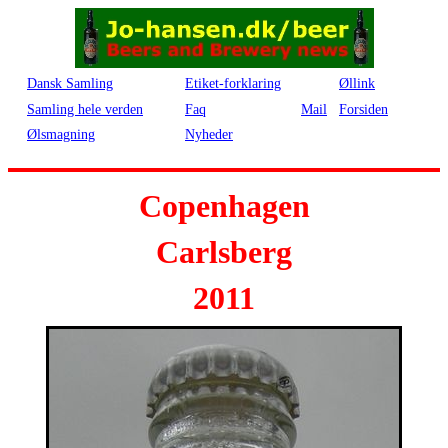
Dansk Samling
Etiket-forklaring
Øllink
Samling hele verden
Faq
Mail
Forsiden
Ølsmagning
Nyheder
Copenhagen
Carlsberg
2011