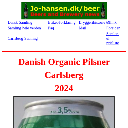
Dansk Samling
Etiket-forklaring
Bryggerihistorie
Øllink
Samling hele verden
Faq
Mail
Forsiden
Samler-
Carlsberg Samling
øl
prisliste
Danish Organic Pilsner
Carlsberg
2024