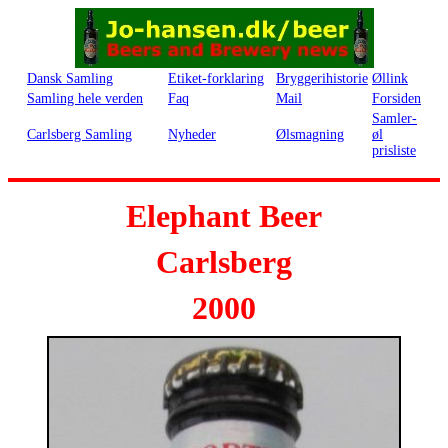
Dansk Samling
Etiket-forklaring
Bryggerihistorie
Øllink
Samling hele verden
Faq
Mail
Forsiden
Samler-
Carlsberg Samling
Nyheder
Ølsmagning
øl
prisliste
Elephant Beer
Carlsberg
2000