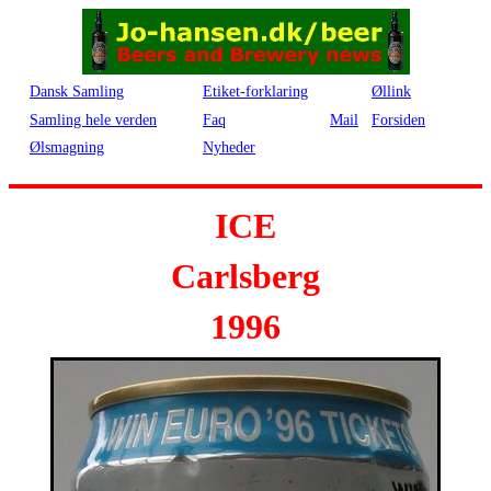
Dansk Samling
Etiket-forklaring
Øllink
Samling hele verden
Faq
Mail
Forsiden
Ølsmagning
Nyheder
ICE
Carlsberg
1996