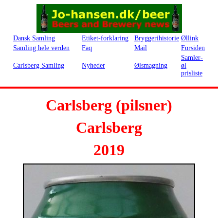
Dansk Samling
Etiket-forklaring
Bryggerihistorie
Øllink
Samling hele verden
Faq
Mail
Forsiden
Samler-
Carlsberg Samling
Nyheder
Ølsmagning
øl
prisliste
Carlsberg (pilsner)
Carlsberg
2019