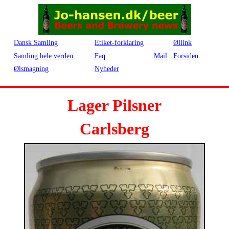
Dansk Samling
Etiket-forklaring
Øllink
Samling hele verden
Faq
Mail
Forsiden
Ølsmagning
Nyheder
Lager Pilsner
Carlsberg