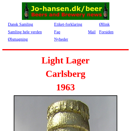
Dansk Samling
Etiket-forklaring
Øllink
Samling hele verden
Faq
Mail
Forsiden
Ølsmagning
Nyheder
Light Lager
Carlsberg
1963