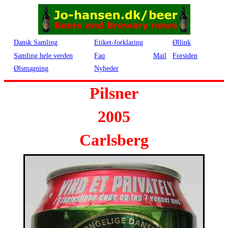
Dansk Samling
Etiket-forklaring
Øllink
Samling hele verden
Faq
Mail
Forsiden
Ølsmagning
Nyheder
Pilsner
2005
Carlsberg