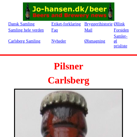
Dansk Samling
Etiket-forklaring
Bryggerihistorie
Øllink
Samling hele verden
Faq
Mail
Forsiden
Samler-
Carlsberg Samling
Nyheder
Ølsmagning
øl
prisliste
Pilsner
Carlsberg