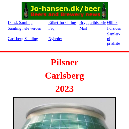
Dansk Samling
Etiket-forklaring
Bryggerihistorie
Øllink
Samling hele verden
Faq
Mail
Forsiden
Samler-
Carlsberg Samling
Nyheder
øl
prisliste
Pilsner
Carlsberg
2023