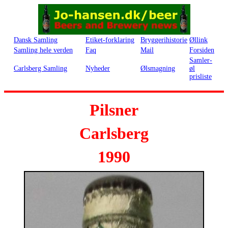
Dansk Samling
Etiket-forklaring
Bryggerihistorie
Øllink
Samling hele verden
Faq
Mail
Forsiden
Samler-
Carlsberg Samling
Nyheder
Ølsmagning
øl
prisliste
Pilsner
Carlsberg
1990