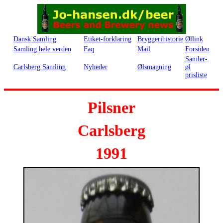
Dansk Samling
Etiket-forklaring
Bryggerihistorie
Øllink
Samling hele verden
Faq
Mail
Forsiden
Samler-
Carlsberg Samling
Nyheder
Ølsmagning
øl
prisliste
Pilsner
Carlsberg
1991