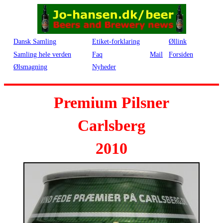
Dansk Samling
Etiket-forklaring
Øllink
Samling hele verden
Faq
Mail
Forsiden
Ølsmagning
Nyheder
Premium Pilsner
Carlsberg
2010