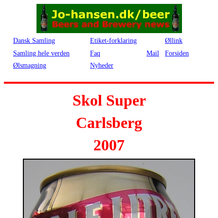
Dansk Samling
Etiket-forklaring
Øllink
Samling hele verden
Faq
Mail
Forsiden
Ølsmagning
Nyheder
Skol Super
Carlsberg
2007