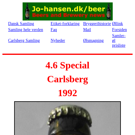
Dansk Samling
Etiket-forklaring
Bryggerihistorie
Øllink
Samling hele verden
Faq
Mail
Forsiden
Samler-
Carlsberg Samling
Nyheder
Ølsmagning
øl
prisliste
4.6 Special
Carlsberg
1992