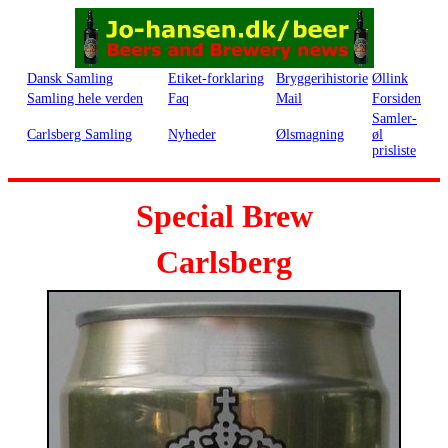
Dansk Samling
Etiket-forklaring
Bryggerihistorie
Øllink
Samling hele verden
Faq
Mail
Forsiden
Samler-
Carlsberg Samling
Nyheder
Ølsmagning
øl
prisliste
Special Brew
Carlsberg