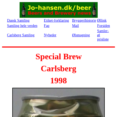
Dansk Samling
Etiket-forklaring
Bryggerihistorie
Øllink
Samling hele verden
Faq
Mail
Forsiden
Samler-
Carlsberg Samling
Nyheder
Ølsmagning
øl
prisliste
Special Brew
Carlsberg
1998