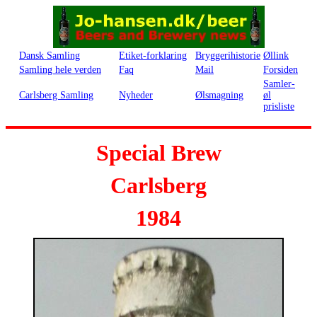
Dansk Samling
Etiket-forklaring
Bryggerihistorie
Øllink
Samling hele verden
Faq
Mail
Forsiden
Samler-
Carlsberg Samling
Nyheder
Ølsmagning
øl
prisliste
Special Brew
Carlsberg
1984