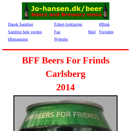
Dansk Samling
Etiket-forklaring
Øllink
Samling hele verden
Faq
Mail
Forsiden
Ølsmagning
Nyheder
BFF Beers For Frinds
Carlsberg
2014