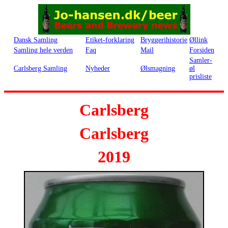
Dansk Samling
Etiket-forklaring
Bryggerihistorie
Øllink
Samling hele verden
Faq
Mail
Forsiden
Samler-
Carlsberg Samling
Nyheder
Ølsmagning
øl
prisliste
Carlsberg
Carlsberg
2019