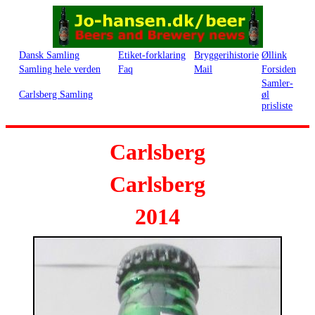
Dansk Samling
Etiket-forklaring
Bryggerihistorie
Øllink
Samling hele verden
Faq
Mail
Forsiden
Samler-
Carlsberg Samling
øl
prisliste
Carlsberg
Carlsberg
2014