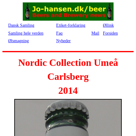
Dansk Samling
Etiket-forklaring
Øllink
Samling hele verden
Faq
Mail
Forsiden
Ølsmagning
Nyheder
Nordic Collection Umeå
Carlsberg
2014