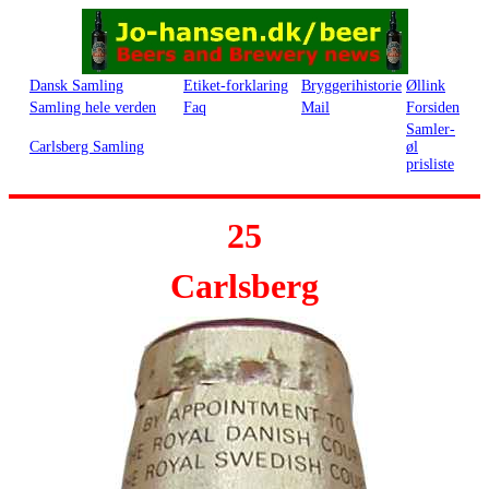
Dansk Samling
Etiket-forklaring
Bryggerihistorie
Øllink
Samling hele verden
Faq
Mail
Forsiden
Samler-
Carlsberg Samling
øl
prisliste
25
Carlsberg