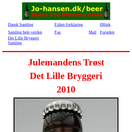
Dansk Samling
Etiket-forklaring
Øllink
Samling hele verden
Faq
Mail
Forsiden
Det Lille Bryggeri
Samling
Julemandens Trøst
Det Lille Bryggeri
2010