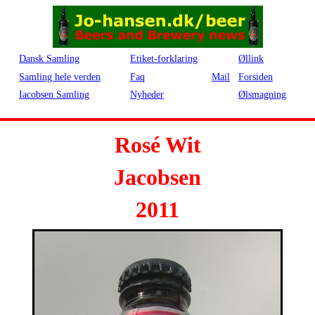
Dansk Samling
Etiket-forklaring
Øllink
Samling hele verden
Faq
Mail
Forsiden
Iacobsen Samling
Nyheder
Ølsmagning
Rosé Wit
Jacobsen
2011