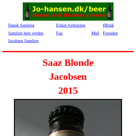
Dansk Samling
Etiket-forklaring
Øllink
Samling hele verden
Faq
Mail
Forsiden
Iacobsen Samling
Saaz Blonde
Jacobsen
2015