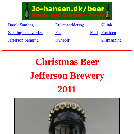
Dansk Samling
Etiket-forklaring
Øllink
Samling hele verden
Faq
Mail
Forsiden
Jefferson Samling
Nyheder
Ølsmagning
Christmas Beer
Jefferson Brewery
2011