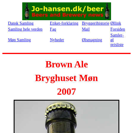
Dansk Samling
Etiket-forklaring
Bryggerihistorie
Øllink
Samling hele verden
Faq
Mail
Forsiden
Samler-
Møn Samling
Nyheder
Ølsmagning
øl
prisliste
Brown Ale
Bryghuset Møn
2007