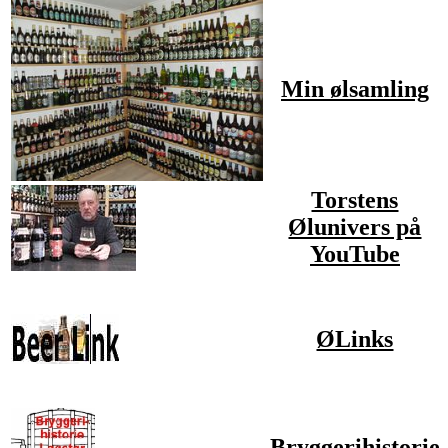
Min ølsamling
Torstens
Ølunivers på
YouTube
ØLinks
Bryggerihistorie